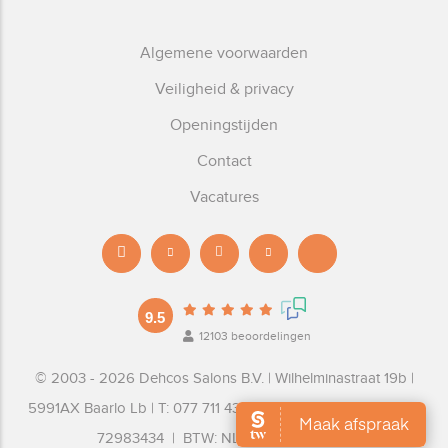
Algemene voorwaarden
Veiligheid & privacy
Openingstijden
Contact
Vacatures
9.5
12103
beoordelingen
© 2003 - 2026 Dehcos Salons B.V. | Wilhelminastraat 19b |
5991AX Baarlo Lb | T: 077 711 4367 E: info@dehcos.nl | KvK:
72983434 | BTW: NL859308819B01