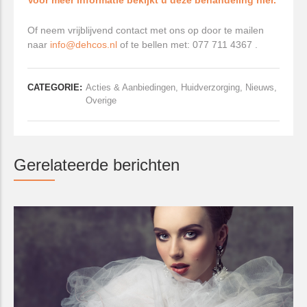
Of neem vrijblijvend contact met ons op door te mailen
naar
info@dehcos.nl
of te bellen met: 077 711 4367 .
CATEGORIE:
Acties & Aanbiedingen
,
Huidverzorging
,
Nieuws
,
Overige
Gerelateerde berichten